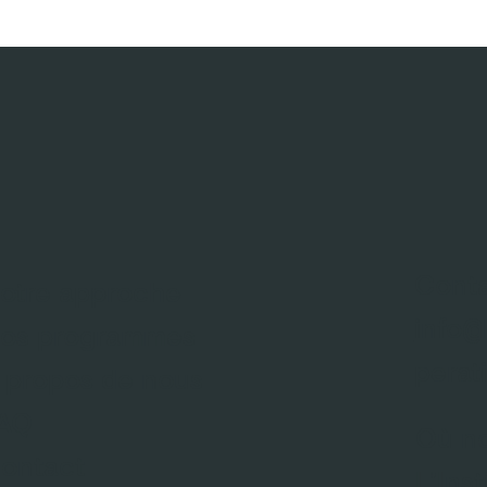
Cont
otre approche
info@
os programmes
perat
 propos de nous
AQ
Où no
ontact
L'Ins