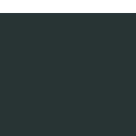
Nos programmes
N
Programme Sprint leadership
N
conscient
À
Coaching d'équipe systémique
F
Programme Thrive bien-être et
résilience
C