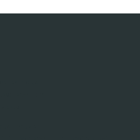
actez-nous
leadershipim
ive.ca
us trouver
titut Leadership Imperative est