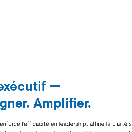
Accueil
Notre approche
Nos programmes
À propos
xécutif —
igner. Amplifier.
nforce l’efficacité en leadership, affine la clarté s