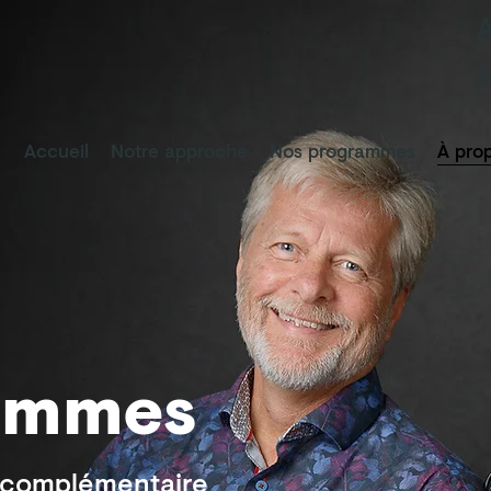
A
Accueil
Notre approche
Nos programmes
À pro
ommes
t complémentaire