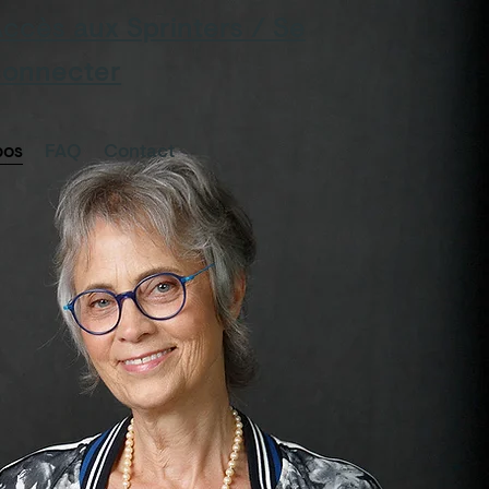
ccès aux Sprinters / Se
connecter
pos
FAQ
Contact